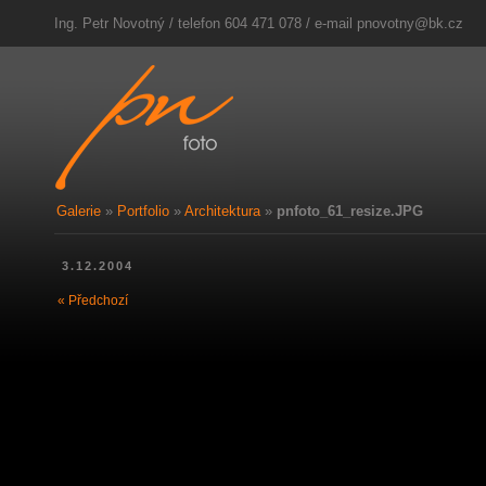
Ing. Petr Novotný / telefon 604 471 078 / e-mail
pnovotny@bk.cz
Galerie
»
Portfolio
»
Architektura
»
pnfoto_61_resize.JPG
3.12.2004
« Předchozí