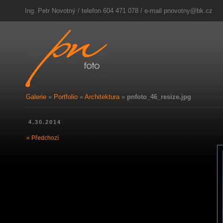
Ing. Petr Novotný / telefon 604 471 078 / e-mail
pnovotny@bk.cz
Galerie
»
Portfolio
»
Architektura
»
pnfoto_46_resize.jpg
4.30.2014
« Předchozí