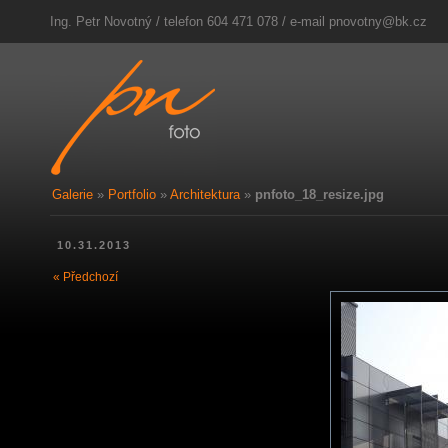
Ing. Petr Novotný / telefon 604 471 078 / e-mail
pnovotny@bk.cz
Galerie
»
Portfolio
»
Architektura
»
pnfoto_18_resize.jpg
10.31.2013
« Předchozí