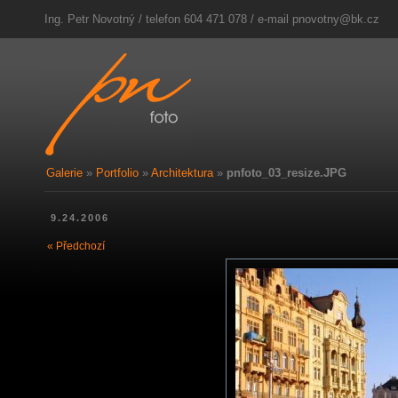
Ing. Petr Novotný / telefon 604 471 078 / e-mail
pnovotny@bk.cz
Galerie
»
Portfolio
»
Architektura
»
pnfoto_03_resize.JPG
9.24.2006
« Předchozí