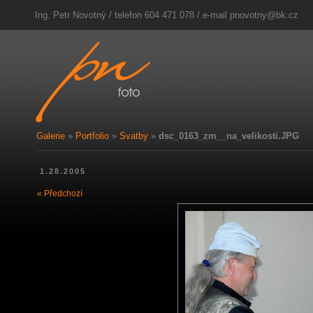
Ing. Petr Novotný / telefon 604 471 078 / e-mail
pnovotny@bk.cz
Galerie
»
Portfolio
»
Svatby
»
dsc_0163_zm__na_velikosti.JPG
1.28.2005
« Předchozí