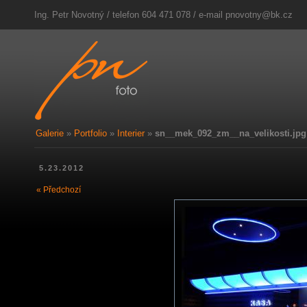
Ing. Petr Novotný / telefon 604 471 078 / e-mail
pnovotny@bk.cz
Galerie
»
Portfolio
»
Interier
»
sn__mek_092_zm__na_velikosti.jpg
5.23.2012
« Předchozí