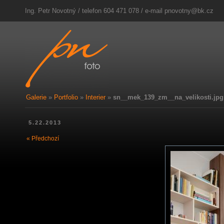
Ing. Petr Novotný / telefon 604 471 078 / e-mail
pnovotny@bk.cz
Galerie
»
Portfolio
»
Interier
»
sn__mek_139_zm__na_velikosti.jpg
5.22.2013
« Předchozí