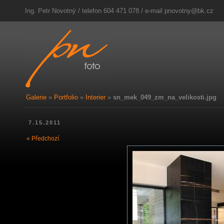
Ing. Petr Novotný / telefon 604 471 078 / e-mail
pnovotny@bk.cz
Galerie
»
Portfolio
»
Interier
»
sn_mek_049_zm_na_velikosti.jpg
7.15.2011
« Předchozí