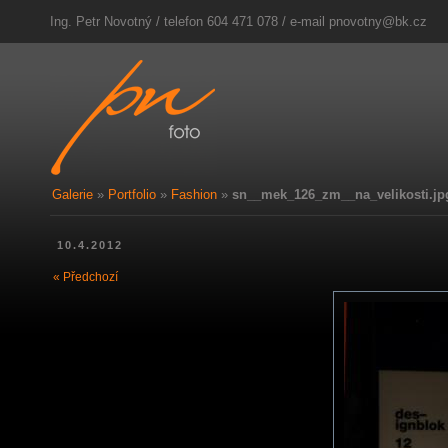
Ing. Petr Novotný / telefon 604 471 078 / e-mail
pnovotny@bk.cz
Galerie
»
Portfolio
»
Fashion
»
sn__mek_126_zm__na_velikosti.jp
10.4.2012
« Předchozí