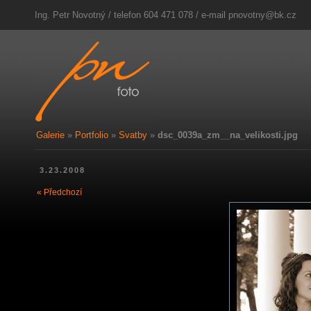
Ing. Petr Novotný / telefon 604 471 078 / e-mail
pnovotny@bk.cz
Galerie
»
Portfolio
»
Svatby
»
dsc_0039a_zm__na_velikosti.jpg
3.23.2008
« Předchozí