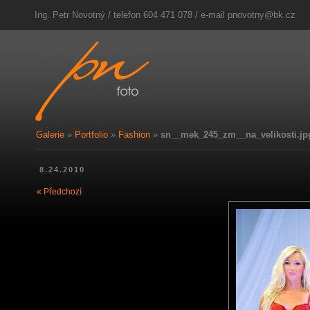
Ing. Petr Novotný / telefon 604 471 078 / e-mail
pnovotny@bk.cz
Galerie
»
Portfolio
»
Fashion
»
sn__mek_245_zm__na_velikosti.jp
8.24.2010
« Předchozí