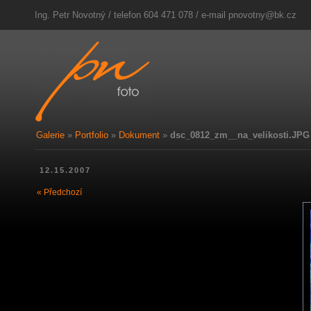
Ing. Petr Novotný / telefon 604 471 078 / e-mail
pnovotny@bk.cz
Galerie
»
Portfolio
»
Dokument
»
dsc_0812_zm__na_velikosti.JPG
12.15.2007
« Předchozí