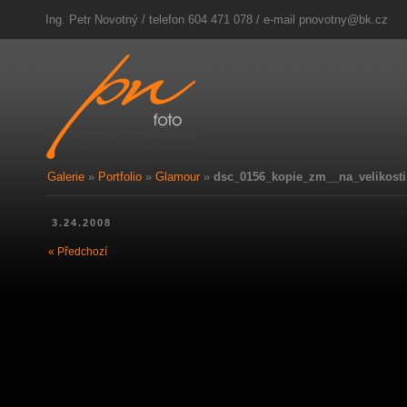
Ing. Petr Novotný / telefon 604 471 078 / e-mail
pnovotny@bk.cz
Galerie
»
Portfolio
»
Glamour
»
dsc_0156_kopie_zm__na_velikosti
3.24.2008
« Předchozí