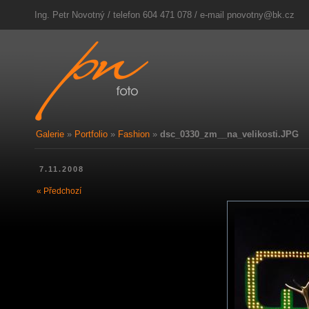
Ing. Petr Novotný / telefon 604 471 078 / e-mail
pnovotny@bk.cz
Galerie
»
Portfolio
»
Fashion
»
dsc_0330_zm__na_velikosti.JPG
7.11.2008
« Předchozí