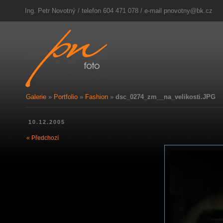
Ing. Petr Novotný / telefon 604 471 078 / e-mail
pnovotny@bk.cz
Galerie
»
Portfolio
»
Fashion
»
dsc_0274_zm__na_velikosti.JPG
10.12.2005
« Předchozí