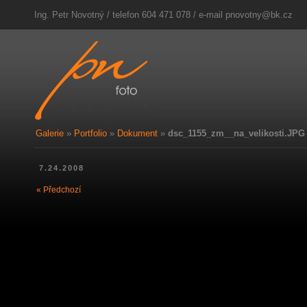
Ing. Petr Novotný / telefon 604 471 078 / e-mail
pnovotny@bk.cz
Galerie
»
Portfolio
»
Dokument
»
dsc_1155_zm__na_velikosti.JPG
7.24.2008
« Předchozí