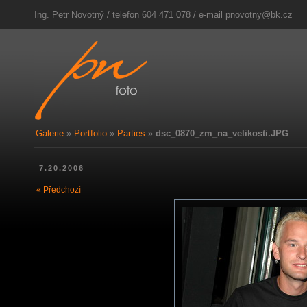
Ing. Petr Novotný / telefon 604 471 078 / e-mail
pnovotny@bk.cz
Galerie
»
Portfolio
»
Parties
»
dsc_0870_zm_na_velikosti.JPG
7.20.2006
« Předchozí