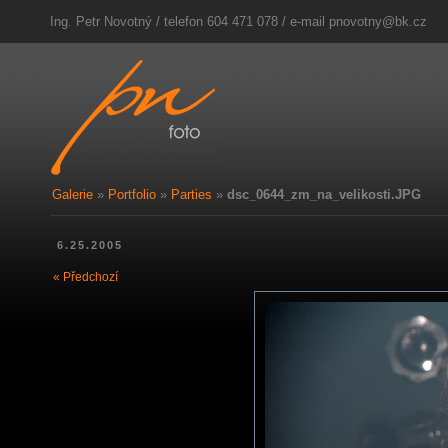
Ing. Petr Novotný / telefon 604 471 078 / e-mail
pnovotny@bk.cz
Galerie
»
Portfolio
»
Parties
»
dsc_0644_zm_na_velikosti.JPG
6.25.2005
« Předchozí