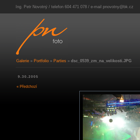
Ing. Petr Novotný / telefon 604 471 078 / e-mail
pnovotny@bk.cz
Galerie
»
Portfolio
»
Parties
»
dsc_0539_zm_na_velikosti.JPG
9.30.2005
« Předchozí