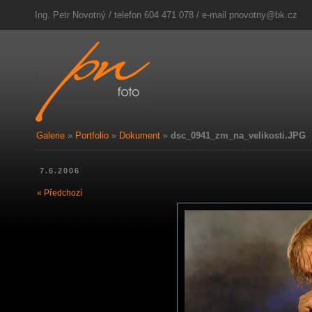
Ing. Petr Novotný / telefon 604 471 078 / e-mail
pnovotny@bk.cz
Galerie
»
Portfolio
»
Dokument
»
dsc_0941_zm_na_velikosti.JPG
7.6.2006
« Předchozí