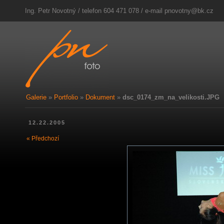
Ing. Petr Novotný / telefon 604 471 078 / e-mail
pnovotny@bk.cz
Galerie
»
Portfolio
»
Dokument
»
dsc_0174_zm_na_velikosti.JPG
12.22.2005
« Předchozí