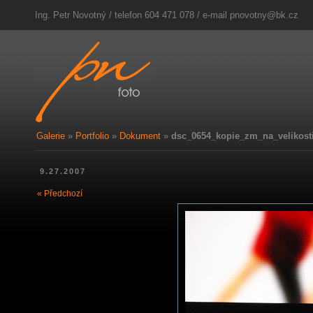
Ing. Petr Novotný / telefon 604 471 078 / e-mail
pnovotny@bk.cz
Galerie
»
Portfolio
»
Dokument
»
dsc_0654_kopie_zm_na_velikosti
9.27.2007
« Předchozí