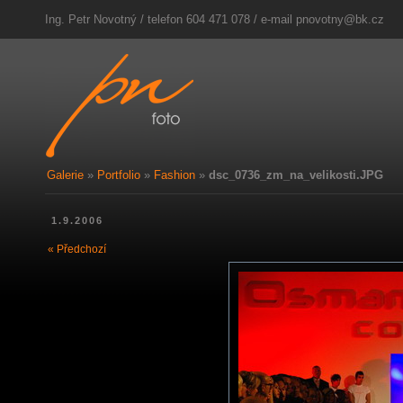
Ing. Petr Novotný / telefon 604 471 078 / e-mail
pnovotny@bk.cz
Galerie
»
Portfolio
»
Fashion
»
dsc_0736_zm_na_velikosti.JPG
1.9.2006
« Předchozí