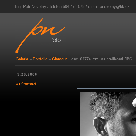
Ing. Petr Novotný / telefon 604 471 078 / e-mail
pnovotny@bk.cz
Galerie
»
Portfolio
»
Glamour
»
dsc_0277a_zm_na_velikosti.JPG
3.26.2006
« Předchozí