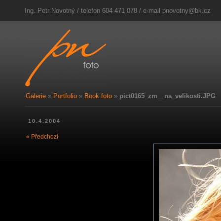
Ing. Petr Novotný / telefon 604 471 078 / e-mail
pnovotny@bk.cz
Galerie
»
Portfolio
»
Book foto
»
pict0165_zm__na_velikosti.JPG
10.4.2004
« Předchozí