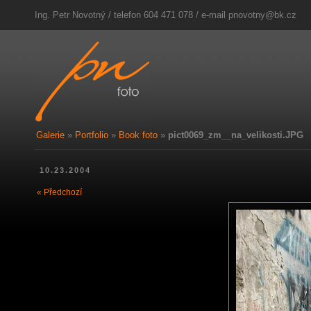
Ing. Petr Novotný / telefon 604 471 078 / e-mail
pnovotny@bk.cz
Galerie
»
Portfolio
»
Book foto
»
pict0069_zm__na_velikosti.JPG
10.23.2004
« Předchozí