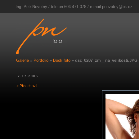
Ing. Petr Novotný / telefon 604 471 078 / e-mail
pnovotny@bk.cz
Galerie
»
Portfolio
»
Book foto
»
dsc_0207_zm__na_velikosti.JPG
7.17.2005
« Předchozí