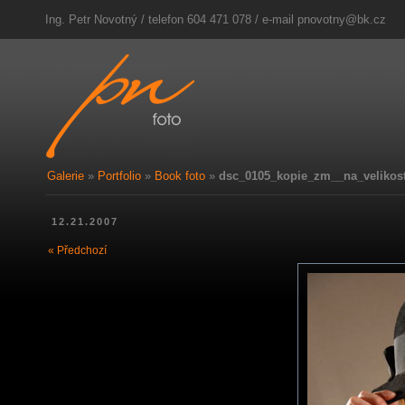
Ing. Petr Novotný / telefon 604 471 078 / e-mail
pnovotny@bk.cz
Galerie
»
Portfolio
»
Book foto
»
dsc_0105_kopie_zm__na_velikost
12.21.2007
« Předchozí