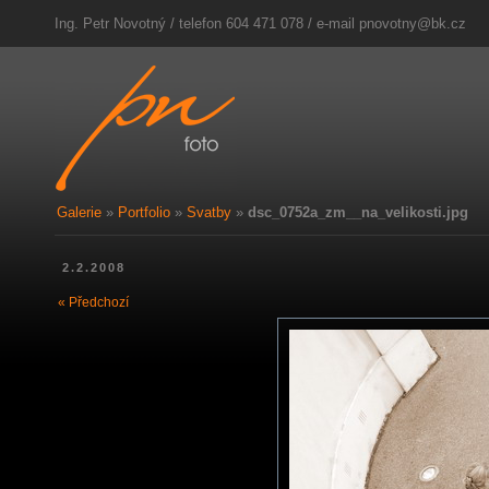
Ing. Petr Novotný / telefon 604 471 078 / e-mail
pnovotny@bk.cz
Galerie
»
Portfolio
»
Svatby
»
dsc_0752a_zm__na_velikosti.jpg
2.2.2008
« Předchozí