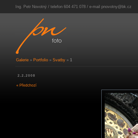
Ing. Petr Novotný / telefon 604 471 078 / e-mail
pnovotny@bk.cz
Galerie
»
Portfolio
»
Svatby
»
1
2.2.2008
« Předchozí