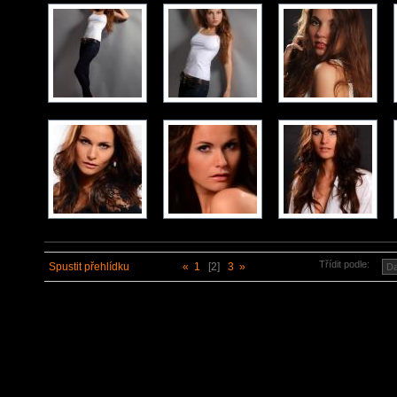
Třídit podle:
Spustit přehlídku
«
1
[2]
3
»