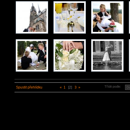
Třídit podle:
Spustit přehlídku
«
1
[2]
3
»