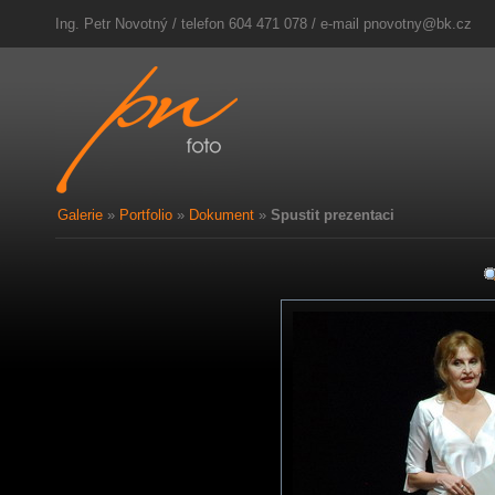
Ing. Petr Novotný / telefon 604 471 078 / e-mail
pnovotny@bk.cz
Galerie
»
Portfolio
»
Dokument
»
Spustit prezentaci